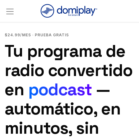
Streaming, podcast y marketing para emis
$24.99/MES · PRUEBA GRATIS
Tu programa de
radio convertido
en
podcast
—
automático, en
minutos, sin